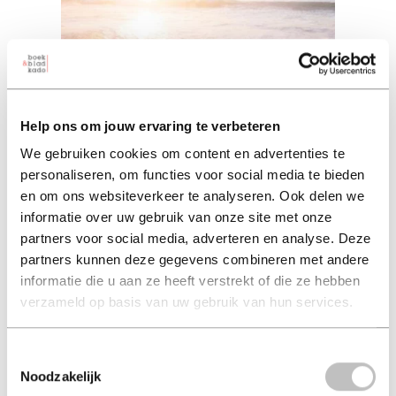
Help ons om jouw ervaring te verbeteren
We gebruiken cookies om content en advertenties te
personaliseren, om functies voor social media te bieden
en om ons websiteverkeer te analyseren. Ook delen we
Leven in verschoven
informatie over uw gebruik van onze site met onze
partners voor social media, adverteren en analyse. Deze
werkelijkheden (ebook)
partners kunnen deze gegevens combineren met andere
informatie die u aan ze heeft verstrekt of die ze hebben
j. van der linde (auteur) | j. van der linde (auteur)
verzameld op basis van uw gebruik van hun services.
16,00
2026 16,00
Toestemmingsselectie
Noodzakelijk
in winkelmand