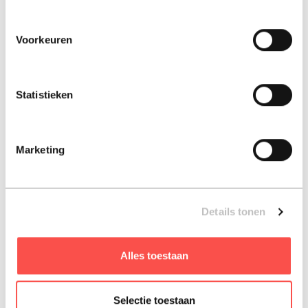
Voorkeuren
Dit boek is geen medisch dossier en geen theoretische
verhandeling. Het is een persoonlijk verslag van hoe het
is om langzaam de grip op de gedeelde werkelijkheid te
Statistieken
verliezen, en hoe het leven daarna opnieuw vorm krijgt.
Dit E-book is niet geschreven om te verklaren, maar om te
verhelderen. Niet om te overtuigen, maar om ruimte te
Marketing
maken voor nuance. Psychische aandoeningen worden
vaak beschreven in termen van symptomen en prognoses.
Dit boek vertelt wat zich daartussen afspeelt: ervaring,
verlies, aanpassing en betekenis.
Details tonen
ISBN: 9789465386393
Alles toestaan
2026, Nederlands
Selectie toestaan