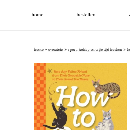
home
bestellen
»
»
»
home
overzicht
sport, hobby en vrije tijd boeken
f