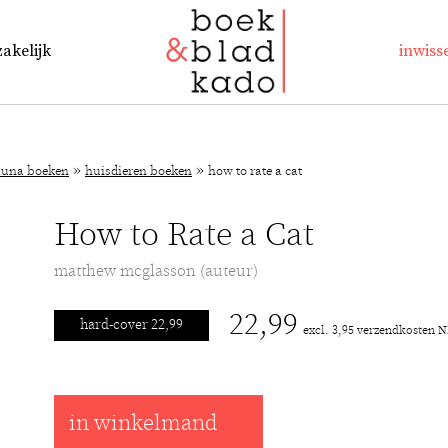
zakelijk
inwiss
»
»
auna boeken
huisdieren boeken
how to rate a cat
How to Rate a Cat
matthew mcglasson (auteur)
22,99
hard-cover 22,99
excl. 3,95 verzendkosten 
in winkelmand