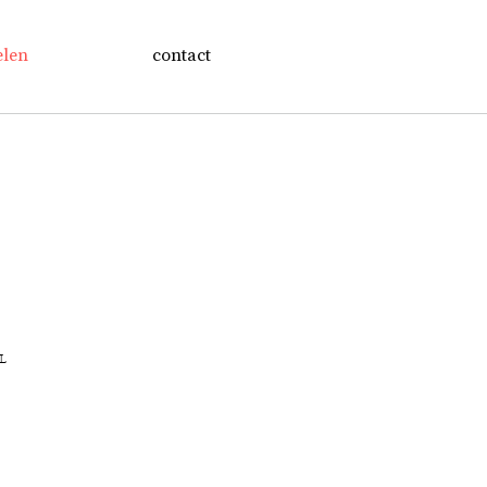
elen
contact
NL