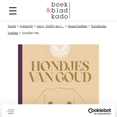
»
»
»
»
home
overzicht
sport, hobby en v...
fauna boeken
huisdieren
»
boeken
hondjes van...