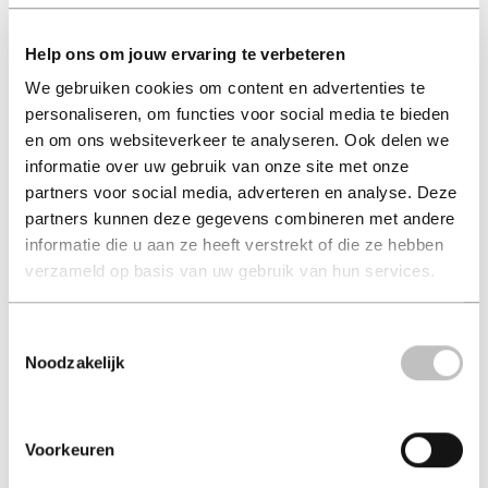
Help ons om jouw ervaring te verbeteren
We gebruiken cookies om content en advertenties te
personaliseren, om functies voor social media te bieden
Hondjes van Goud
en om ons websiteverkeer te analyseren. Ook delen we
informatie over uw gebruik van onze site met onze
verhuisdieren (auteur)
partners voor social media, adverteren en analyse. Deze
partners kunnen deze gegevens combineren met andere
hard-cover 27,99
informatie die u aan ze heeft verstrekt of die ze hebben
verzameld op basis van uw gebruik van hun services.
27,99
excl. 3,95 verzendkosten NL
Toestemmingsselectie
in winkelmand
Noodzakelijk
Voorkeuren
Een hond uit het buitenland adopteren; dat doe je niet
zomaar. Ze hebben vaak net even die extra dosis