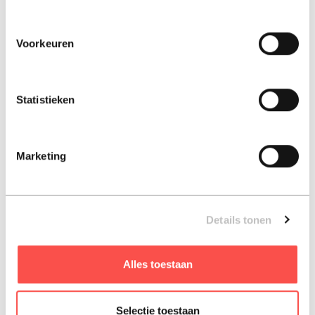
André Kuipers zijn fascinatie voor de ruimte met zijn
liefde voor de aarde en de natuur, want Dieren redden op
aarde vanuit de ruimte: het kan! De kleine astronauten
Voorkeuren
helpen dieren in nood met de hulp van hun nieuwe
vriendin Stella, die ranger is. Dit keer redden ze een baby
orang-oetan, een jaguar en een ijsbeer. Bekijk samen met
Statistieken
de kleine astronauten hoe mooi en bijzonder onze planeet
is vanuit de ruimte!
Het prentenboek is rijk geïllustreerd door Paco Vink en
Marketing
bevat een herkenbare boodschap over duurzaamheid,
vriendschap en het beschermen van dieren. Een
inspirerend boek voor jonge ontdekkers vanaf 4 jaar,
ontwikkeld in samenwerking met het WWF.
Details tonen
ISBN: 9789493354777
Alles toestaan
Hard-cover, 2026, Nederlands
Selectie toestaan