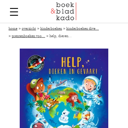
»
»
»
home
overzicht
kinderboeken
kinderboeken dive...
»
»
prentenboeken voo...
help, dieren...