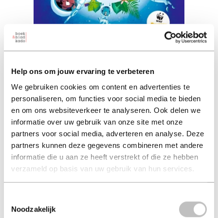
Help, dieren in gevaar!
Help ons om jouw ervaring te verbeteren
andre kuipers (auteur) | paco vink (illustrator)
We gebruiken cookies om content en advertenties te
personaliseren, om functies voor social media te bieden
hard-cover 15,99
en om ons websiteverkeer te analyseren. Ook delen we
informatie over uw gebruik van onze site met onze
15,99
partners voor social media, adverteren en analyse. Deze
excl. 3,95 verzendkosten NL
partners kunnen deze gegevens combineren met andere
informatie die u aan ze heeft verstrekt of die ze hebben
in winkelmand
verzameld op basis van uw gebruik van hun services.
Toestemmingsselectie
In
Help, dieren in gevaar!
combineert astronaut en auteur
Noodzakelijk