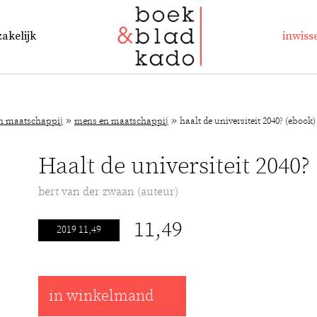
zakelijk
inwiss
»
»
n maatschappij
mens en maatschappij
haalt de universiteit 2040? (ebook)
Haalt de universiteit 2040?
bert van der zwaan (auteur)
11,49
2019 11,49
in winkelmand