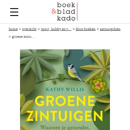
»
»
»
»
home
overzicht
sport, hobby en v...
flora boeken
natuurgidsen
»
groene zintu...