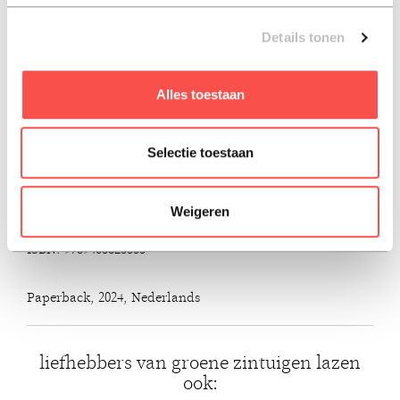
Niet alleen plantenwetenschappers en biologen voeren
Details tonen
dit soort onderzoek uit, ook artsen, psychiaters,
stadsplanners en gezondheids- autoriteiten van de
overheid. Hun bevindingen zijn belangrijk: voor hoe we
Alles toestaan
ons dagelijks leven en wonen inrichten, maar ook onze
straten en werkplekken. Groene zintuigen legt uit hoe we
onze huizen, onze tijd buitenshuis en de wereld om ons
Selectie toestaan
heen zo kunnen organiseren dat we de
gezondheidsvoordelen van de natuur kunnen ervaren.
Weigeren
ISBN: 9789463823555
Paperback, 2024, Nederlands
liefhebbers van groene zintuigen lazen
ook: