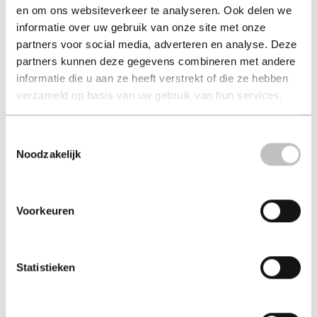
en om ons websiteverkeer te analyseren. Ook delen we
informatie over uw gebruik van onze site met onze
Delicious 4 nummers
partners voor social media, adverteren en analyse. Deze
partners kunnen deze gegevens combineren met andere
roularta media group nv (auteur)
informatie die u aan ze heeft verstrekt of die ze hebben
verzameld op basis van uw gebruik van hun services.
34,95
tijdschrift 34,95
Toestemmingsselectie
in winkelmand
Noodzakelijk
het foodmagazine van nederland en
Voorkeuren
belgie
Delicious. is het foodmagazine van Nederland en Belgie.
Statistieken
Met een abonnement op delicious. ontvang je heerlijke
suggesties voor winkels, restaurants, bijzondere markten
en wijn. Het blad delicious. biedt maakbare recepten met