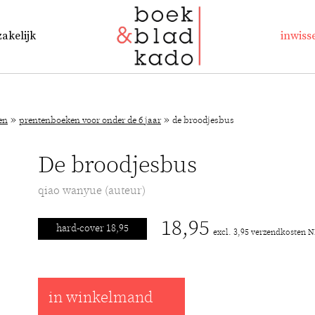
zakelijk
inwiss
»
»
en
prentenboeken voor onder de 6 jaar
de broodjesbus
De broodjesbus
qiao wanyue (auteur)
18,95
hard-cover 18,95
excl. 3,95 verzendkosten 
in winkelmand