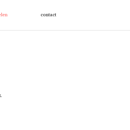
elen
contact
NL