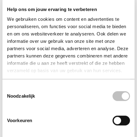
Help ons om jouw ervaring te verbeteren
We gebruiken cookies om content en advertenties te
personaliseren, om functies voor social media te bieden
en om ons websiteverkeer te analyseren. Ook delen we
informatie over uw gebruik van onze site met onze
partners voor social media, adverteren en analyse. Deze
partners kunnen deze gegevens combineren met andere
The Songbird and the Heart
informatie die u aan ze heeft verstrekt of die ze hebben
verzameld op basis van uw gebruik van hun services.
of Stone
carissa broadbent (auteur) | broadbent, carissa (auteur)
Toestemmingsselectie
Noodzakelijk
Tijdelijk niet beschikbaar.
in winkelmand
Voorkeuren