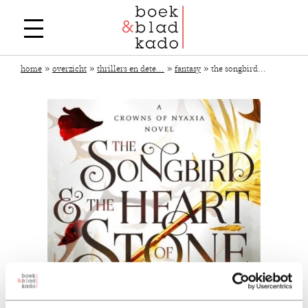
»
»
»
»
home
overzicht
thrillers en dete...
fantasy
the songbird...