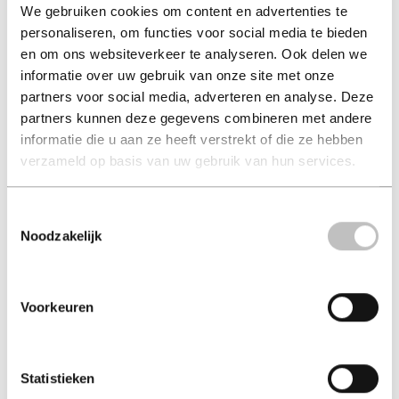
We gebruiken cookies om content en advertenties te
personaliseren, om functies voor social media te bieden
en om ons websiteverkeer te analyseren. Ook delen we
informatie over uw gebruik van onze site met onze
partners voor social media, adverteren en analyse. Deze
partners kunnen deze gegevens combineren met andere
informatie die u aan ze heeft verstrekt of die ze hebben
verzameld op basis van uw gebruik van hun services.
The Quincunx
Toestemmingsselectie
charles palliser (auteur) | palliser, charles (auteur)
Noodzakelijk
Tijdelijk niet beschikbaar.
in winkelmand
Voorkeuren
Statistieken
A novel set in 19th century England that deals with the