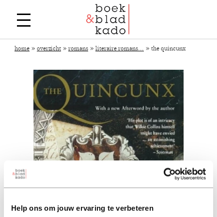
»
»
»
»
home
overzicht
romans
literaire romans...
the quincunx
Help ons om jouw ervaring te verbeteren