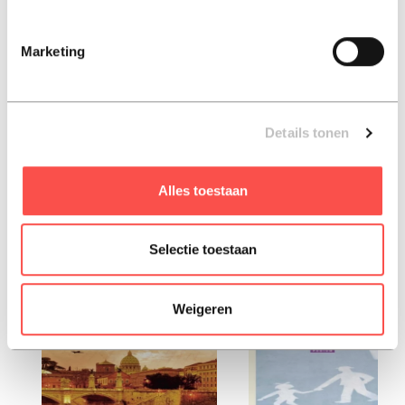
varying fortunes of young John Huffam and his mother.
Marketing
ISBN: 9780140177626
Paperback, 1995, Engels
Details tonen
liefhebbers van the quincunx lazen ook:
Alles toestaan
Selectie toestaan
Weigeren