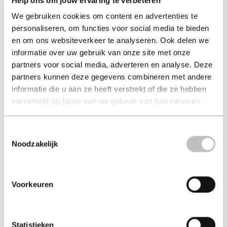
Help ons om jouw ervaring te verbeteren
We gebruiken cookies om content en advertenties te
personaliseren, om functies voor social media te bieden
en om ons websiteverkeer te analyseren. Ook delen we
informatie over uw gebruik van onze site met onze
partners voor social media, adverteren en analyse. Deze
partners kunnen deze gegevens combineren met andere
The history of middle-earth
informatie die u aan ze heeft verstrekt of die ze hebben
(boxed set 1)...
verzameld op basis van uw gebruik van hun services.
j.r.r. tolkien (auteur) | christopher tolkien (auteur) | j. r.
r. tolkien (auteur)
Toestemmingsselectie
Noodzakelijk
paperback 127,00
127,00
excl. 3,95 verzendkosten NL
Voorkeuren
in winkelmand
Statistieken