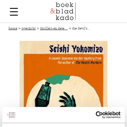
»
»
»
home
overzicht
thrillers en dete...
the devil's...