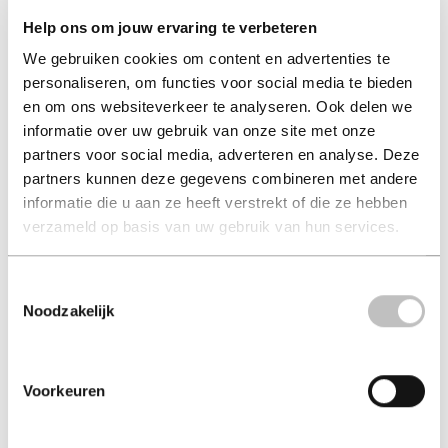
Help ons om jouw ervaring te verbeteren
We gebruiken cookies om content en advertenties te
personaliseren, om functies voor social media te bieden
en om ons websiteverkeer te analyseren. Ook delen we
informatie over uw gebruik van onze site met onze
partners voor social media, adverteren en analyse. Deze
partners kunnen deze gegevens combineren met andere
The Devil's Flute Murders
informatie die u aan ze heeft verstrekt of die ze hebben
verzameld op basis van uw gebruik van hun services.
seishi yokomizo (auteur) | yokomizo, seishi (auteur)
Toestemmingsselectie
paperback 14,99
Noodzakelijk
14,99
excl. 3,95 verzendkosten NL
Voorkeuren
in winkelmand