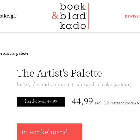
zakelijk
inwiss
e artist's palette
The Artist's Palette
loske, alexandra (auteur) | alexandra loske (auteur)
44,99
hard-cover 44,99
excl. 3,95 verzendkosten 
in winkelmand