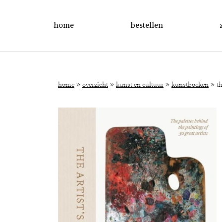
home
bestellen
»
»
»
»
home
overzicht
kunst en cultuur
kunstboeken
th