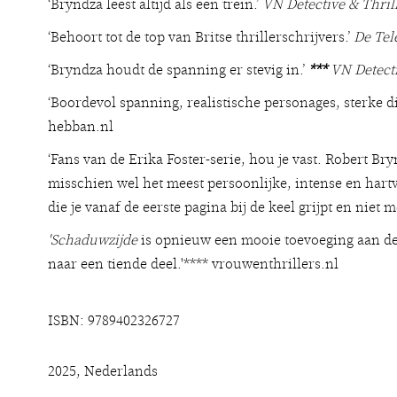
‘Bryndza leest altijd als een trein.’
VN Detective & Thril
‘Behoort tot de top van Britse thrillerschrijvers.’
De Tel
‘Bryndza houdt de spanning er stevig in.’
***
VN Detecti
‘Boordevol spanning, realistische personages, sterke d
hebban.nl
‘Fans van de Erika Foster-serie, hou je vast. Robert Br
misschien wel het meest persoonlijke, intense en hartv
die je vanaf de eerste pagina bij de keel grijpt en niet m
'Schaduwzijde
is opnieuw een mooie toevoeging aan de 
naar een tiende deel.'**** vrouwenthrillers.nl
ISBN: 9789402326727
2025, Nederlands