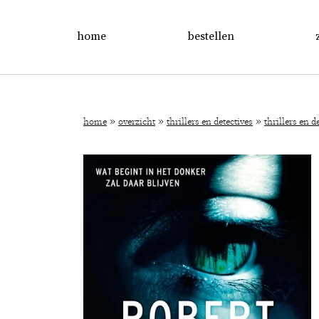
home
bestellen
»
»
»
home
overzicht
thrillers en detectives
thrillers en d