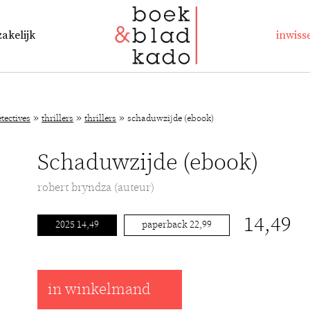
zakelijk
inwiss
»
»
»
etectives
thrillers
thrillers
schaduwzijde (ebook)
Schaduwzijde (ebook)
robert bryndza (auteur)
14,49
2025 14,49
paperback 22,99
in winkelmand