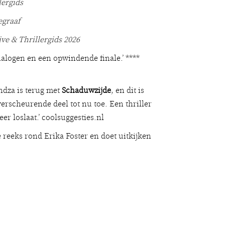
lergids
egraaf
ve & Thrillergids 2026
ialogen en een opwindende finale.’ ****
yndza is terug met
Schaduwzijde
, en dit is
erscheurende deel tot nu toe. Een thriller
eer loslaat.’ coolsuggesties.nl
reeks rond Erika Foster en doet uitkijken