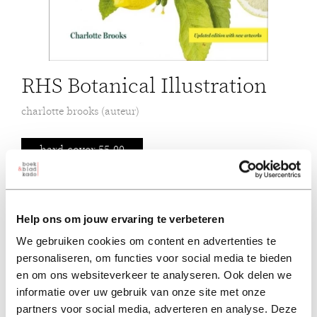
RHS Botanical Illustration
charlotte brooks (auteur)
hard-cover 55,00
55,00
excl. 3,95 verzendkosten NL
Help ons om jouw ervaring te verbeteren
in winkelmand
We gebruiken cookies om content en advertenties te
personaliseren, om functies voor social media te bieden
en om ons websiteverkeer te analyseren. Ook delen we
Een eerbetoon aan ’s werelds beste botanische
informatie over uw gebruik van onze site met onze
kunstenaars, die bekroond zijn met het prestigieuze RHS
partners voor social media, adverteren en analyse. Deze