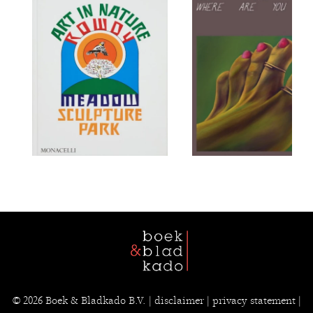
© 2026
Boek & Bladkado B.V.
|
disclaimer
|
privacy statement
|