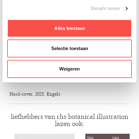
kunst.
Details tonen
---------------
Alles toestaan
This new updated and extended edition of RHS Botanical
Illustration: The Gold Medal Winners includes an
Selectie toestaan
additional 29 stunning works from 14 new and
accomplished artists since 2019.
Weigeren
ISBN: 9781788843386
Hard-cover, 2025, Engels
liefhebbers van rhs botanical illustration
lazen ook: