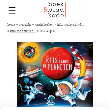
»
»
»
home
overzicht
kinderboeken
informatieve kind...
»
»
ruimte en sterren...
reis langs d...