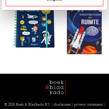
© 2026
Boek & Bladkado B.V.
|
disclaimer
|
privacy statement
|