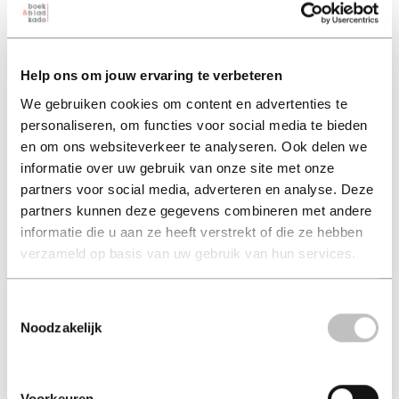
Reis langs de planeten
Help ons om jouw ervaring te verbeteren
andre kuipers (auteur) | paco vink (illustrator)
We gebruiken cookies om content en advertenties te
personaliseren, om functies voor social media te bieden
hard-cover 16,99
en om ons websiteverkeer te analyseren. Ook delen we
informatie over uw gebruik van onze site met onze
16,99
excl. 3,95 verzendkosten NL
partners voor social media, adverteren en analyse. Deze
partners kunnen deze gegevens combineren met andere
informatie die u aan ze heeft verstrekt of die ze hebben
in winkelmand
verzameld op basis van uw gebruik van hun services.
Toestemmingsselectie
Rond de zon draaien acht planeten. Een van die planeten
Noodzakelijk
is de aarde. Weet jij hoe de andere planeten heten? En
hoe ze eruitzien? Ga mee met de Kleine Astronauten en
maak een bijzondere ruimtereis door het heelal! De raket
Voorkeuren