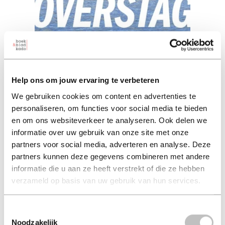
Overstag
Help ons om jouw ervaring te verbeteren
We gebruiken cookies om content en advertenties te
floris van hees (auteur) | floris van hees (auteur) |
personaliseren, om functies voor social media te bieden
ivar smits (auteur)
en om ons websiteverkeer te analyseren. Ook delen we
informatie over uw gebruik van onze site met onze
paperback 29,99
partners voor social media, adverteren en analyse. Deze
29,99
partners kunnen deze gegevens combineren met andere
excl. 3,95 verzendkosten NL
informatie die u aan ze heeft verstrekt of die ze hebben
verzameld op basis van uw gebruik van hun services.
in winkelmand
Toestemmingsselectie
Noodzakelijk