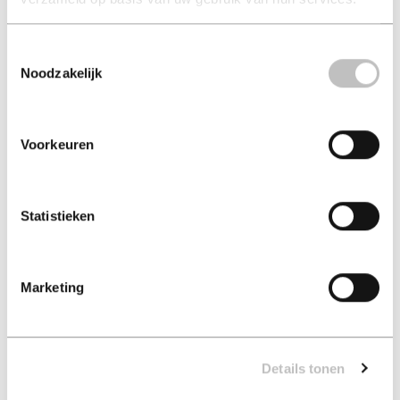
‘Oproep tot contact’ is een indrukwekkend verhaal over
bewustwording en vrijheid. Het neemt je mee op een
Toestemmingsselectie
onthullende reis, waarbij de grenzen tussen fictie en
Noodzakelijk
realiteit vervagen en een veelbelovende toekomst
zichtbaar wordt.
In opdracht van de Firma leggen Daan en Elien de
Voorkeuren
schokkende waarheid bloot die schuilgaat achter deze
werkelijkheid. Een artificiële beschaving bestuurt de
mensheid op een bijna onzichtbare manier, met als doel
Statistieken
totale controle over de mens. Om te winnen gaat Archon
tot het uiterste. Wat is er nodig om de laatste restanten
van hun imperium te ontmantelen en de doorgang naar
Marketing
de oorspronkelijke wereld te realiseren?
Dyana Hoedemaker heeft aan de Sociale Academie en
Kunstacademie gestudeerd. Ze verweeft op verfrissende
Details tonen
wijze haar nieuwsgierigheid en bijzondere kijk op de