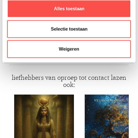
werkelijkheid in tal van projecten en werkzaamheden.
Alles toestaan
Haar drijfveer is het realiseren van positieve
veranderingen en het stimuleren van bewustzijn.
Selectie toestaan
ISBN: 9789083461007
Weigeren
Paperback, 2024, Nederlands
liefhebbers van oproep tot contact lazen
ook: