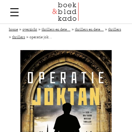
»
»
»
»
home
overzicht
thrillers en dete...
thrillers en dete...
thrillers
»
»
thrillers
operatie jok...