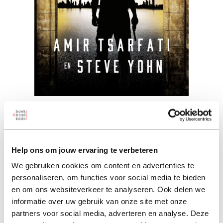
Operatie Joktan (ebook)
amir tsarfati (auteur) | steve yohn (auteur)
Help ons om jouw ervaring te verbeteren
11,49
2022 11,49
We gebruiken cookies om content en advertenties te
personaliseren, om functies voor social media te bieden
in winkelmand
en om ons websiteverkeer te analyseren. Ook delen we
informatie over uw gebruik van onze site met onze
partners voor social media, adverteren en analyse. Deze