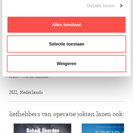
Details tonen
mensen die in Gods levensveranderende beloften geloven
is Operatie Joktan een boek om in één adem uit te lezen
en meer zicht op Israëls betekenis te krijgen.
Alles toestaan
Amir Tsarfati heeft ook deze boeken geschreven:
* Het laatste uur
Selectie toestaan
* Onvoorstelbaar vooruitzicht
* Gods meesterplan
Weigeren
ISBN: 9789064513800
2022, Nederlands
liefhebbers van operatie joktan lazen ook: