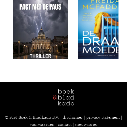
© 2026
Boek & Bladkado B.V.
|
disclaimer
|
privacy statement
|
voorwaarden
|
contact
|
nieuwsbrief