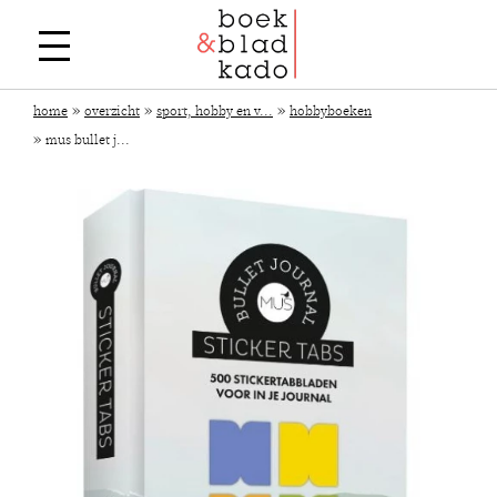
»
»
»
home
overzicht
sport, hobby en v...
hobbyboeken
»
mus bullet j...