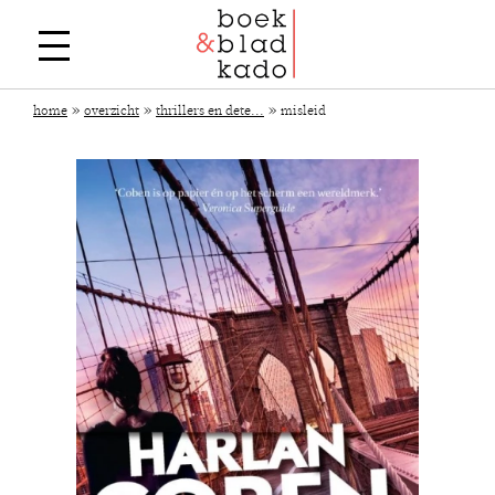
»
»
»
home
overzicht
thrillers en dete...
misleid