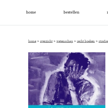
home
bestellen
»
»
»
»
home
overzicht
wetenschap
recht boeken
strafr