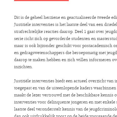
Dit is de geheel herziene en geactualiseerde tweede edit
Justitiële interventies is het laatste deel van een dried
strafrechtelijke reacties daarop. Deel 1 gaat over jeugd
serie richt zich op gevorderde studenten en masterst
maar is ook bijzonder geschikt voor postacademisch on
en gedragswetenschappers die beroepsmatig met jeugdcr
daarop te maken hebben en zich willen informeren ov
inzichten.
Justitiële interventies biedt een actueel overzicht van
toegepast en van de uiteenlopende kaders waarbinnen d
maakt de lezer vertrouwd met de beschikbare kennis o
interventies voor delinquente jongeren en met enkele 
laatste deel veronderstelt kennis van de jeugdcriminol
dan ook uitdrukkelijk voort op de beide voorgaande de