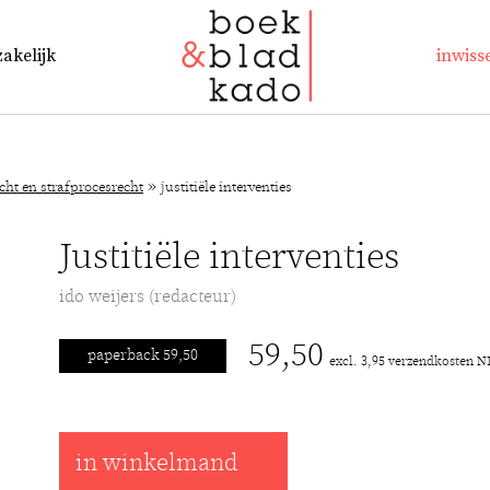
zakelijk
inwiss
»
echt en strafprocesrecht
justitiële interventies
Justitiële interventies
ido weijers (redacteur)
59,50
paperback 59,50
excl. 3,95 verzendkosten N
in winkelmand