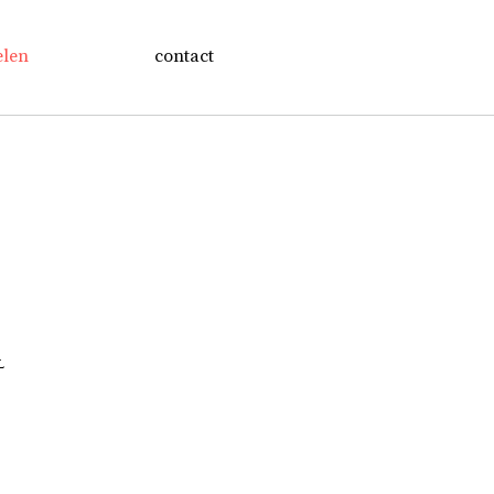
elen
contact
L