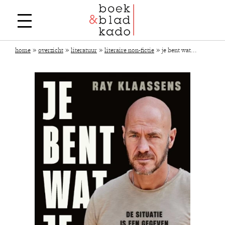
»
»
»
»
home
overzicht
literatuur
literaire non-fictie
je bent wat...