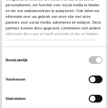
personaliseren, om functies voor social media te bieden
en om ons websiteverkeer te analyseren. Ook delen we
informatie over uw gebruik van onze site met onze
How to Kill Your Family
partners voor social media, adverteren en analyse. Deze
partners kunnen deze gegevens combineren met andere
mackie, bella (auteur) | bella mackie (auteur)
informatie die u aan ze heeft verstrekt of die ze hebben
Tijdelijk niet beschikbaar.
verzameld op basis van uw gebruik van hun services.
in winkelmand
Toestemmingsselectie
Noodzakelijk
A NEW EDITION WITH EXTRA MATERIAL FROM THE
AUTHORTHE #1 SUNDAY TIMES BESTSELLER'I loved
Voorkeuren
this book' RICHARD OSMAN'An antiheroine able to best
villainous male protagonists such as Patrick Bateman any
day' OBSERVER
Statistieken