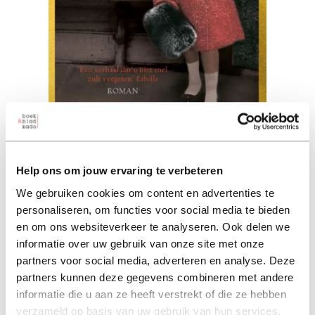
Het familieportret
Help ons om jouw ervaring te verbeteren
jenna blum (auteur)
We gebruiken cookies om content en advertenties te
personaliseren, om functies voor social media te bieden
paperback 11,00
en om ons websiteverkeer te analyseren. Ook delen we
informatie over uw gebruik van onze site met onze
11,00
excl. 3,95 verzendkosten NL
partners voor social media, adverteren en analyse. Deze
partners kunnen deze gegevens combineren met andere
informatie die u aan ze heeft verstrekt of die ze hebben
in winkelmand
verzameld op basis van uw gebruik van hun services.