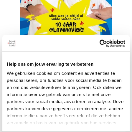
Glowmovies jubileumboek
rik kleeven (auteur) | jesper weijs (auteur)
Help ons om jouw ervaring te verbeteren
paperback 17,50
ebook 14,49
We gebruiken cookies om content en advertenties te
personaliseren, om functies voor social media te bieden
17,50
excl. 3,95 verzendkosten NL
en om ons websiteverkeer te analyseren. Ook delen we
informatie over uw gebruik van onze site met onze
partners voor social media, adverteren en analyse. Deze
in winkelmand
partners kunnen deze gegevens combineren met andere
informatie die u aan ze heeft verstrekt of die ze hebben
verzameld op basis van uw gebruik van hun services.
Met 'Het officiële Glowmovies' boek vieren Rik en Jesper