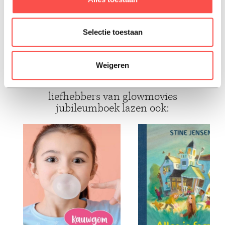
fans vanaf 8 jaar!
Selectie toestaan
ISBN: 9789043940481
Paperback, 2025, Nederlands
Weigeren
liefhebbers van glowmovies
jubileumboek lazen ook: