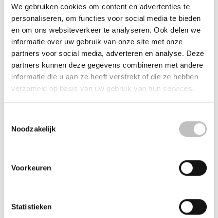
We gebruiken cookies om content en advertenties te
personaliseren, om functies voor social media te bieden
Een meeslepende roman over initiaties, geheime kennis,
en om ons websiteverkeer te analyseren. Ook delen we
trouw en verraad
informatie over uw gebruik van onze site met onze
Ze is dochter van de machtigste farao van Egypte. Maar
partners voor social media, adverteren en analyse. Deze
achter haar glimlach schuilt een verboden verlangen.
partners kunnen deze gegevens combineren met andere
informatie die u aan ze heeft verstrekt of die ze hebben
Meryt Amun is opgegroeid tussen goud en goden, maar
verzameld op basis van uw gebruik van hun services.
niets heeft haar voorbereid op de geheimen en
inwijdingen die de eeuwenoude tempels voor haar
Toestemmingsselectie
bewaren. Wanneer ze wordt gekozen voor het Pad van het
Licht, ontdekt ze dat kennis een prijs heeft – en dat liefde
Noodzakelijk
het gevaarlijkste ritueel van allemaal kan zijn.
Terwijl schaduwen zich verzamelen in de gangen van de
Voorkeuren
piramides, daalt Meryt af in een wereld van geheime
riten, zinderende extase en dodelijke beproevingen op
weg naar het licht van Amon-Ra. Elke stap brengt haar
dichter bij de ultieme openbaring... of haar ondergang.
Statistieken