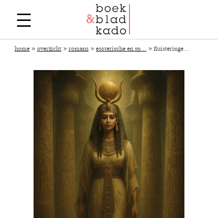
»
»
»
»
home
overzicht
romans
esoterische en sp...
fluisteringe...