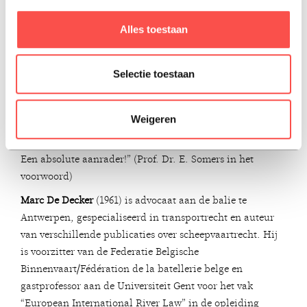
andere dan scheepvaartgebruiken van de waterwegen
vervolledigt de aanpak van de auteur waarmee het
Alles toestaan
voorliggende werk een bijna alomvattend beeld geeft van
het Europese rivierenrecht.
Selectie toestaan
Dit boek verdient veel aandacht. Niet enkel academici
maar eveneens praktijkjuristen en diegenen die elke dag
met watergebonden vervoer worden geconfronteerd,
Weigeren
zullen baat vinden bij het gebruiken van dit werk.
Een absolute aanrader!” (Prof. Dr. E. Somers in het
voorwoord)
Marc De Decker
(1961) is advocaat aan de balie te
Antwerpen, gespecialiseerd in transportrecht en auteur
van verschillende publicaties over scheepvaartrecht. Hij
is voorzitter van de Federatie Belgische
Binnenvaart/Fédération de la batellerie belge en
gastprofessor aan de Universiteit Gent voor het vak
“European International River Law” in de opleiding