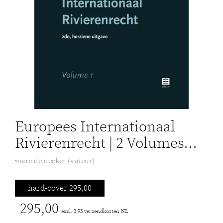
Europees Internationaal
Rivierenrecht | 2 Volumes...
marc de decker (auteur)
hard-cover 295,00
295,00
excl. 3,95 verzendkosten NL