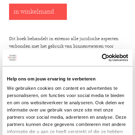
in winkelmand
Dit boek behandelt in extenso alle juridische aspecten
verbonden met het gebruik van binnenwateren voor
scheepvaartdoeleinden, met name door binnenschepen.
Zowel publiekrechtelijke als privaatrechtelijke
vraagstukken komen daarbij aan de orde.
“Het voorliggende werk is monumentaal, niet enkel in
Help ons om jouw ervaring te verbeteren
omvang maar vooral naar inhoud. Mij is geen andere
We gebruiken cookies om content en advertenties te
wetenschappelijke bijdrage bekend die op een zodanig
personaliseren, om functies voor social media te bieden
alomvattende wijze het rivierenrecht situeert en
en om ons websiteverkeer te analyseren. Ook delen we
analyseert en er eveneens in slaagt om het op een
informatie over uw gebruik van onze site met onze
bevattende wijze te duiden. Dr. Marc De Decker etaleert
partners voor social media, adverteren en analyse. Deze
op een meesterlijke manier zijn uitgebreide historische en
partners kunnen deze gegevens combineren met andere
juridische kennis van het Europese rivierenrecht en voert
informatie die u aan ze heeft verstrekt of die ze hebben