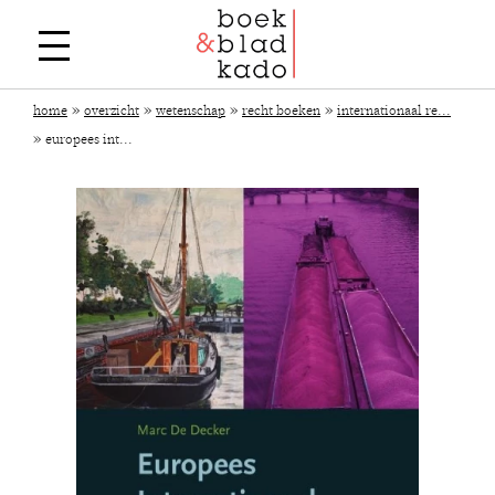
»
»
»
»
home
overzicht
wetenschap
recht boeken
internationaal re...
»
europees int...