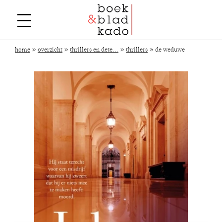
»
»
»
»
home
overzicht
thrillers en dete...
thrillers
de weduwe