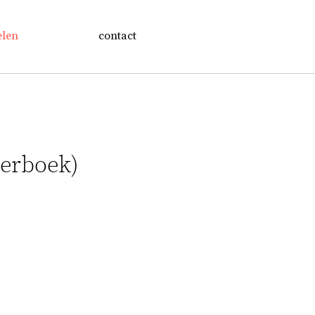
elen
contact
terboek)