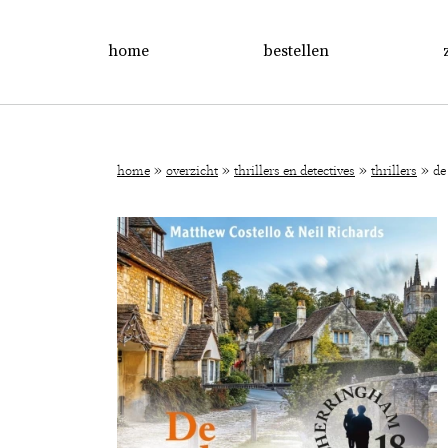
home
bestellen
»
»
»
»
home
overzicht
thrillers en detectives
thrillers
de