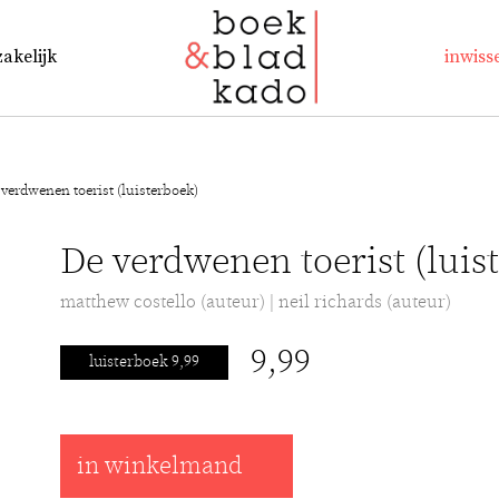
zakelijk
inwiss
 verdwenen toerist (luisterboek)
De verdwenen toerist (luis
matthew costello (auteur) | neil richards (auteur)
9,99
luisterboek 9,99
in winkelmand