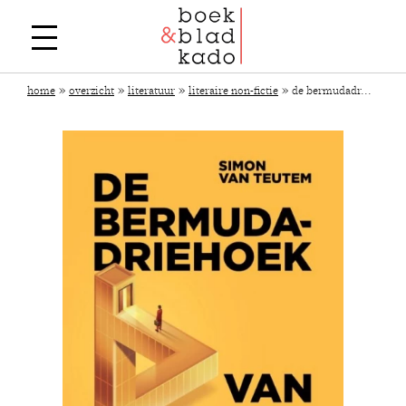
»
»
»
»
home
overzicht
literatuur
literaire non-fictie
de bermudadr...