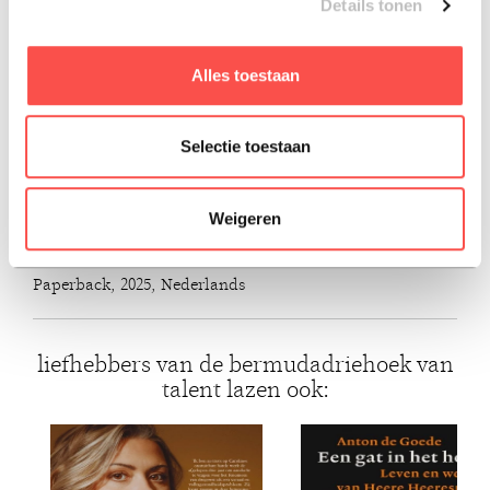
Details tonen
Het resultaat is een openhartig inkijkje in de wereld van
Alles toestaan
het grote geld, een spiegel voor iedereen die op zoek is
naar betekenis in werk, en een dringende oproep aan het
onderwijs, ngo’s en de overheid om de verspilling van
Selectie toestaan
talent tegen te gaan.
Weigeren
ISBN: 9789493254558
Paperback, 2025, Nederlands
liefhebbers van de bermudadriehoek van
talent lazen ook: