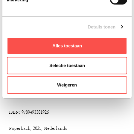
die steeds sneller uit elkaar valt. Hun angsten, twijfels,
moed en wanhoop maken Brandende Sneeuw meer dan
een militair of politiek verhaal — het is een roman over
mensen die gedwongen worden zichzelf opnieuw uit te
Details tonen
vinden.
Alles toestaan
Voor wie houdt van thrillers met een geopolitieke inslag,
dystopische scenario’s of verhalen waarin gewone mensen
geconfronteerd worden met buitengewone
Selectie toestaan
omstandigheden, is Brandende Sneeuw een boek dat
blijft nazinderen.
Weigeren
ISBN: 9789493381926
Paperback, 2025, Nederlands