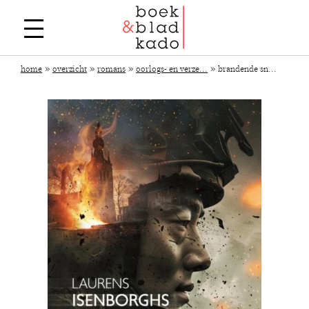
»
»
»
»
home
overzicht
romans
oorlogs- en verze...
brandende sn...