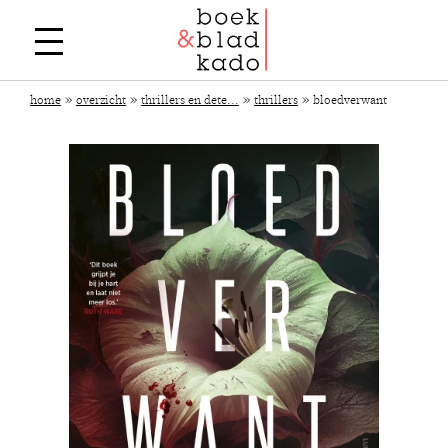
»
»
»
»
home
overzicht
thrillers en dete...
thrillers
bloedverwant