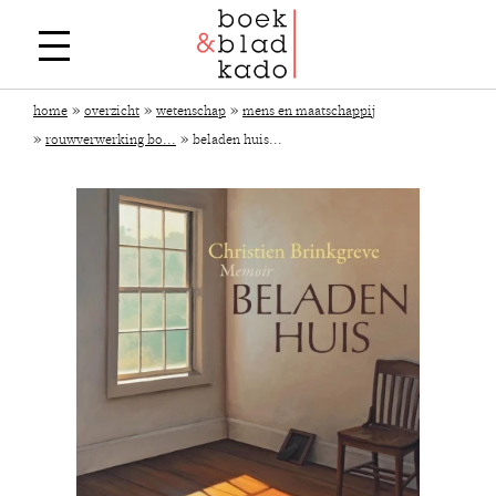
»
»
»
home
overzicht
wetenschap
mens en maatschappij
»
»
rouwverwerking bo...
beladen huis...