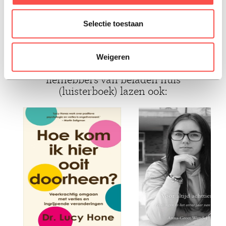
ISBN: 9789045052298
Selectie toestaan
Luisterboek, 2025, Nederlands
Weigeren
liefhebbers van beladen huis
(luisterboek) lazen ook: