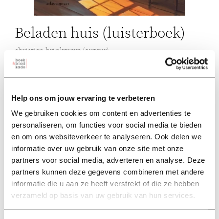
Beladen huis (luisterboek)
christien brinkgreve (auteur)
21,99
luisterboek 21,99
Help ons om jouw ervaring te verbeteren
in winkelmand
We gebruiken cookies om content en advertenties te
personaliseren, om functies voor social media te bieden
en om ons websiteverkeer te analyseren. Ook delen we
informatie over uw gebruik van onze site met onze
Haar man is dood. Het huis zit vol spullen. Overal liggen
partners voor social media, adverteren en analyse. Deze
herinneringen aan een leven dat voorbij is.
partners kunnen deze gegevens combineren met andere
Kamer voor kamer begint ze op te ruimen. Elke doos, elke
informatie die u aan ze heeft verstrekt of die ze hebben
voorwerp roept iets op. Wie was hij eigenlijk? Wie was zij?
verzameld op basis van uw gebruik van hun services.
Waarom liep hun huwelijk zoals het liep?