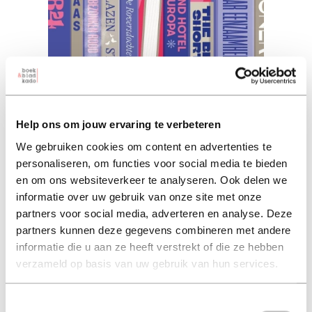
Help ons om jouw ervaring te verbeteren
We gebruiken cookies om content en advertenties te
103 boeken die je gelezen
personaliseren, om functies voor social media te bieden
moet hebben ... (ebook)
en om ons websiteverkeer te analyseren. Ook delen we
informatie over uw gebruik van onze site met onze
wim oosterlinck (auteur)
partners voor social media, adverteren en analyse. Deze
partners kunnen deze gegevens combineren met andere
2025 15,49
hard-cover 24,99
informatie die u aan ze heeft verstrekt of die ze hebben
15,49
verzameld op basis van uw gebruik van hun services.
Toestemmingsselectie