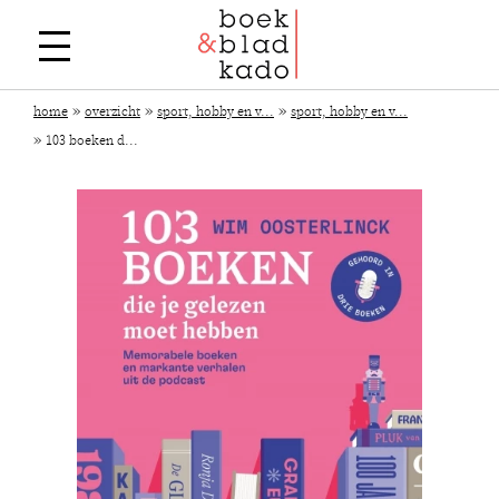
»
»
»
home
overzicht
sport, hobby en v...
sport, hobby en v...
»
103 boeken d...