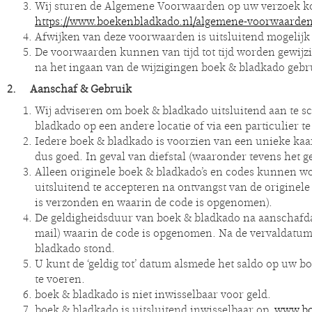
Wij sturen de Algemene Voorwaarden op uw verzoek kost
https://www.boekenbladkado.nl/algemene-voorwaarde
Afwijken van deze voorwaarden is uitsluitend mogelijk 
De voorwaarden kunnen van tijd tot tijd worden gewijzi
na het ingaan van de wijzigingen boek & bladkado geb
2. Aanschaf & Gebruik
Wij adviseren om boek & bladkado uitsluitend aan te 
bladkado op een andere locatie of via een particulier 
Iedere boek & bladkado is voorzien van een unieke ka
dus goed. In geval van diefstal (waaronder tevens het g
Alleen originele boek & bladkado’s en codes kunnen w
uitsluitend te accepteren na ontvangst van de originel
is verzonden en waarin de code is opgenomen).
De geldigheidsduur van boek & bladkado na aanschafdatu
mail) waarin de code is opgenomen. Na de vervaldatum
bladkado stond.
U kunt de ‘geldig tot’ datum alsmede het saldo op uw 
te voeren.
boek & bladkado is niet inwisselbaar voor geld.
boek & bladkado is uitsluitend inwisselbaar op
www.bo