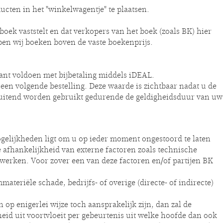
ucten in het "winkelwagentje" te plaatsen.
boek vaststelt en dat verkopers van het boek (zoals BK) hier
pen wij boeken boven de vaste boekenprijs.
tant voldoen met bijbetaling middels iDEAL.
een volgende bestelling. Deze waarde is zichtbaar nadat u de
sluitend worden gebruikt gedurende de geldigheidsduur van uw
ogelijkheden ligt om u op ieder moment ongestoord te laten
afhankelijkheid van externe factoren zoals technische
erken. Voor zover een van deze factoren en/of partijen BK
eriële schade, bedrijfs- of overige (directe- of indirecte)
op enigerlei wijze toch aansprakelijk zijn, dan zal de
eid uit voortvloeit per gebeurtenis uit welke hoofde dan ook