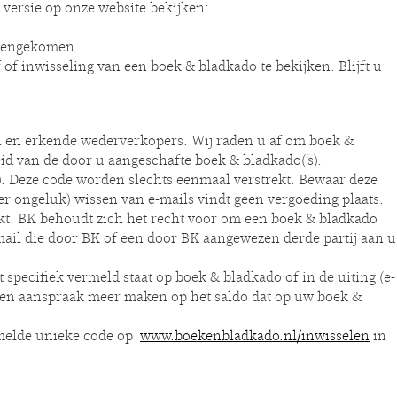
 versie op onze website bekijken:
ereengekomen.
f inwisseling van een boek & bladkado te bekijken. Blijft u
 en erkende wederverkopers. Wij raden u af om boek &
eid van de door u aangeschafte boek & bladkado(‘s).
. Deze code worden slechts eenmaal verstrekt. Bewaar deze
er ongeluk) wissen van e-mails vindt geen vergoeding plaats.
kt. BK behoudt zich het recht voor om een boek & bladkado
mail die door BK of een door BK aangewezen derde partij aan u
specifiek vermeld staat op boek & bladkado of in de uiting (e-
een aanspraak meer maken op het saldo dat op uw boek &
ermelde unieke code op
www.boekenbladkado.nl/inwisselen
in