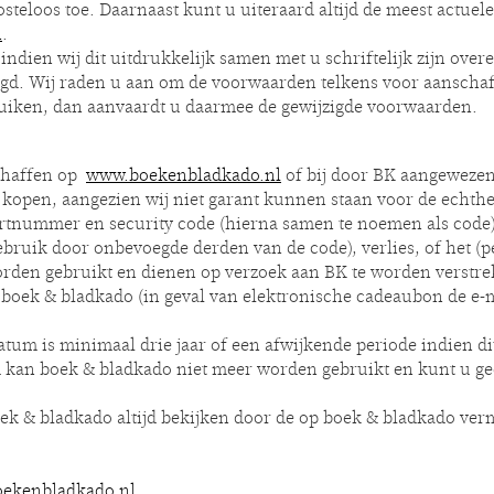
eloos toe. Daarnaast kunt u uiteraard altijd de meest actuele
n
.
indien wij dit uitdrukkelijk samen met u schriftelijk zijn ov
gd. Wij raden u aan om de voorwaarden telkens voor aanschaf o
ruiken, dan aanvaardt u daarmee de gewijzigde voorwaarden.
schaffen op
www.boekenbladkado.nl
of bij door BK aangewezen
te kopen, aangezien wij niet garant kunnen staan voor de echth
artnummer en security code (hierna samen te noemen als code)
ebruik door onbevoegde derden van de code), verlies, of het (p
orden gebruikt en dienen op verzoek aan BK te worden verstre
e boek & bladkado (in geval van elektronische cadeaubon de e-
m is minimaal drie jaar of een afwijkende periode indien dit 
 kan boek & bladkado niet meer worden gebruikt en kunt u g
boek & bladkado altijd bekijken door de op boek & bladkado v
ekenbladkado.nl
.