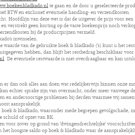
w.boekenbladkado.nl
te gaan en de door u geselecteerde prod
sief BTW en exclusief eventuele handling- en verzendkosten.
t. Hoofdlijn van deze wet is dat de uitgever de prijs voor een 
en verstrekt geen korting op de vaste boekenprijs noch verko
erzendkosten bij de productprijzen vermeld.
kado’s inwisselen.
de waarde van de gebruikte boek & bladkado (‘s) kunt u het res
itgegeven hebben, dan blijft het restbedrag beschikbaar voor 
nl
. De eventuele restwaarde is niet overdraagbaar en kan uit
en er dan ook alles aan doen wat redelijkerwijs binnen onze m
kan echter sprake zijn van overmacht, onder meer vanwege de 
n en andersoortige problemen bij derden waarmee wij samenw
nooit aansprakelijk.
 boek & bladkado, waaronder mede begrepen gevolgschade, immat
ve schuld of opzet van BK.
n voor zover op grond van 'dwingendrechtelijke' voorschriften 
n het hoogste saldo op boek & bladkado waar de aansprakelijkh