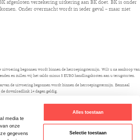
BK afgesloten verzekering uitkering aan BK doet. BK is onder
te komen. Onder overmacht wordt in ieder geval – maar niet
 de uitvoering begonnen wordt binnen de herroepingstermijn. Wilt u na aankoop van
zenden en zullen wij het saldo minus 5 EURO handlingskosten aan u terugstorten.
 waarvan de uitvoering begonnen wordt binnen de herroepingstermijn. Eenmaal
t de downloadlink 14 dagen geldig.
e maken van het herroepingsrecht dient u binnen deze termijn contact op te
Het boek dient ongebruikt en, indien redelijkerwijs mogelijk, in originele staat
Alles toestaan
ct terug. Indien het product meer is gebruikt dan nodig is om de aard, kenmerken
al media te
et een giftcard, ontvangt u bij retour een giftcard met eenzelfde waarde als het
 van onze
Selectie toestaan
deze gegevens